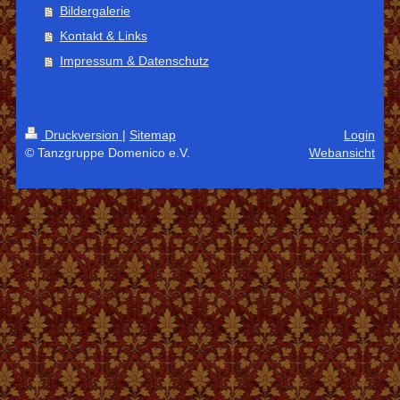
Bildergalerie
Kontakt & Links
Impressum & Datenschutz
Druckversion
|
Sitemap
Login
© Tanzgruppe Domenico e.V.
Webansicht